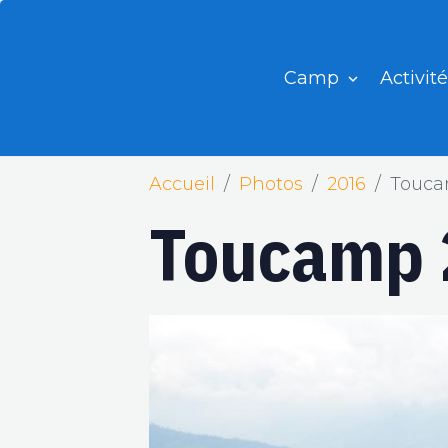
Camp
Activit
Accueil
Photos
2016
Touca
Toucamp 