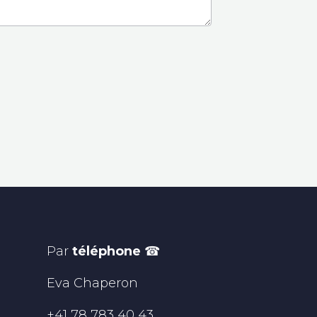
Par
téléphone
☎
Eva Chaperon
+41 78 783 40 43