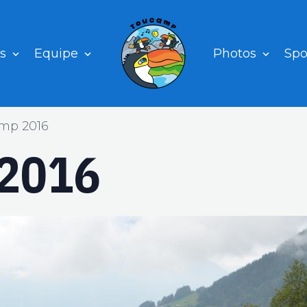
és
Equipe
Photos
Spo
mp 2016
2016