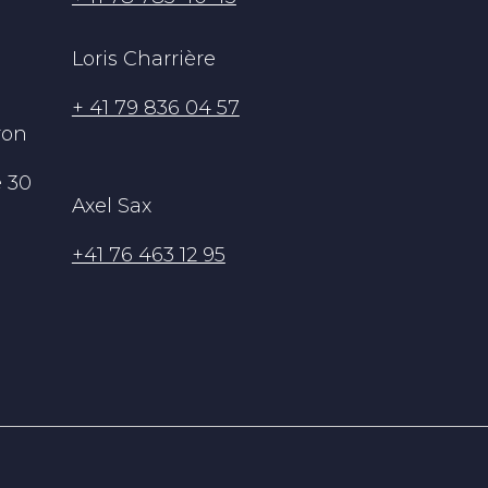
Loris Charrière
+ 41 79 836 04 57
ron
 30
Axel Sax
+41 76 463 12 95