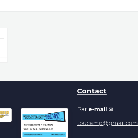
Contact
Par
e-mail
✉
toucamp@gmail.com