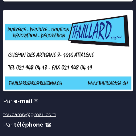
Par
e-mail
✉
toucamp@gmail.com
Par
téléphone
☎