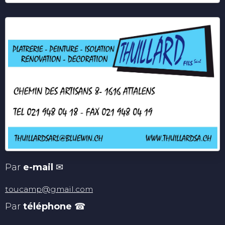
Par
e-mail
✉
toucamp@gmail.com
Par
téléphone
☎