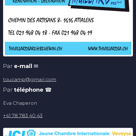
Par
e-mail
✉
toucamp@gmail.com
Par
téléphone
☎
Eva Chaperon
+41 78 783 40 43