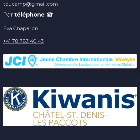
toucamp@gmail.com
Par
téléphone
☎
Eva Chaperon
+41 78 783 40 43