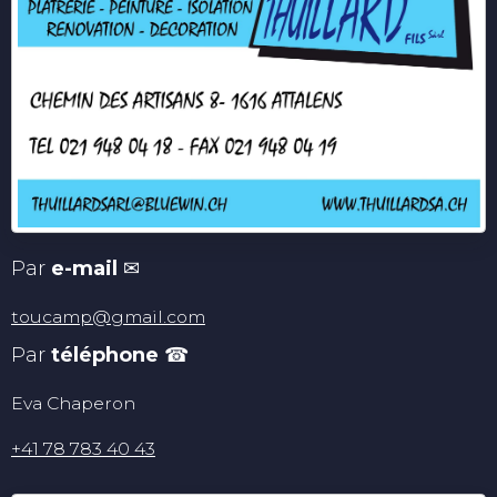
Par
e-mail
✉
toucamp@gmail.com
Par
téléphone
☎
Eva Chaperon
+41 78 783 40 43