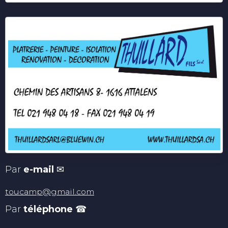
Par
e-mail
✉
toucamp@gmail.com
Par
téléphone
☎